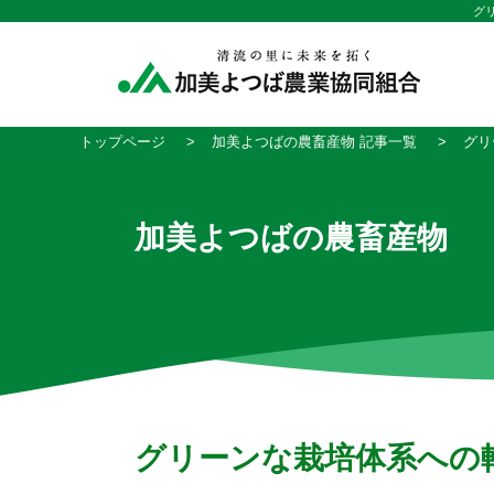
グ
トップページ
加美よつばの農畜産物 記事一覧
グリ
加美よつばの農畜産物
グリーンな栽培体系への