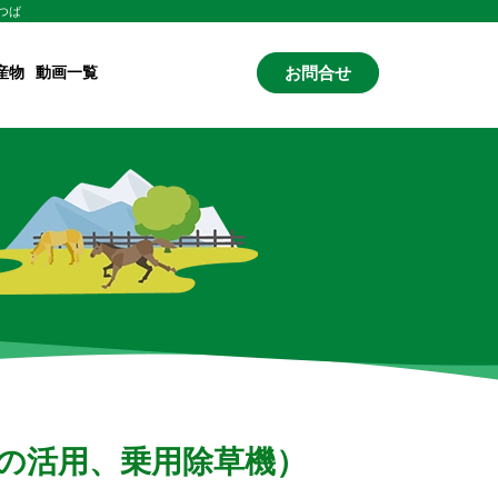
つば
産物
動画一覧
お問合せ
）
の活用、乗用除草機）