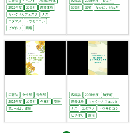
広報誌
イベント
地域活性化
広報誌
2025年度
長ネギ
2025年度
加美町
農業体験
加美町
出荷
なかにいだねぎ
ちゃぐりんフェスタ
ナス
エダマメ
トウモロコシ
ピザ作り
圃場
第２回親子ちゃぐりんフェス
「なかにいだねぎ」出荷を迎
タ
える
広報誌
女性部
青年部
広報誌
2025年度
加美町
2025年度
加美町
色麻町
寄贈
農業体験
ちゃぐりんフェスタ
花いっぱい運動
ナス
エダマメ
トウモロコシ
ピザ作り
圃場