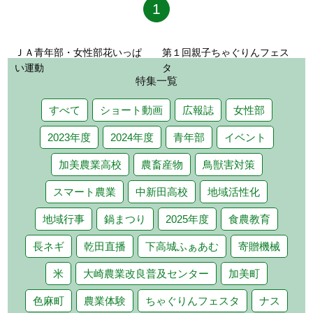
1
ＪＡ青年部・女性部花いっぱ
第１回親子ちゃぐりんフェス
い運動
タ
特集一覧
すべて
ショート動画
広報誌
女性部
2023年度
2024年度
青年部
イベント
加美農業高校
農畜産物
鳥獣害対策
スマート農業
中新田高校
地域活性化
地域行事
鍋まつり
2025年度
食農教育
長ネギ
乾田直播
下高城ふぁあむ
寄贈機械
米
大崎農業改良普及センター
加美町
色麻町
農業体験
ちゃぐりんフェスタ
ナス