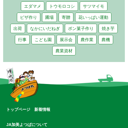
エダマメ
トウモロコシ
サツマイモ
ピザ作り
圃場
寄贈
花いっぱい運動
出荷
なかにいだねぎ
ポン菓子作り
焼き芋
行事
こども園
展示会
農作業
農機
農業資材
トップページ
新着情報
JA加美よつばについて